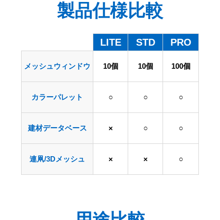
製品仕様比較
LITE
STD
PRO
メッシュウィンドウ
10個
10個
100個
カラーパレット
○
○
○
建材データベース
×
○
○
連凧/3Dメッシュ
×
×
○
用途比較